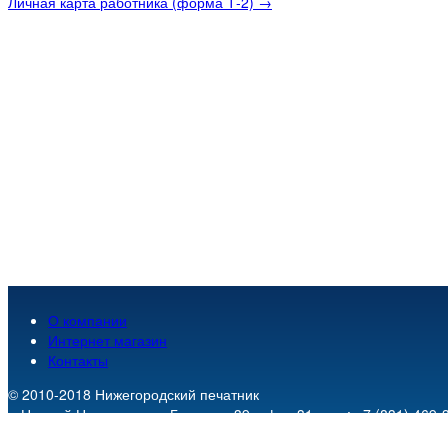
Личная карта работника (форма Т-2) →
О компании
Интернет магазин
Контакты
© 2010-2018
Нижегородский печатник
г. Нижний Новгород
,
пр. Гагарина 39, офис 31
.
тел.:
+7 (831) 469-