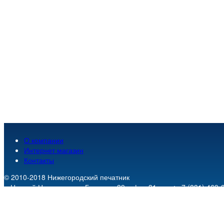
О компании
Интернет магазин
Контакты
© 2010-2018
Нижегородский печатник
г. Нижний Новгород
,
пр. Гагарина 39, офис 31
.
тел.:
+7 (831) 469-