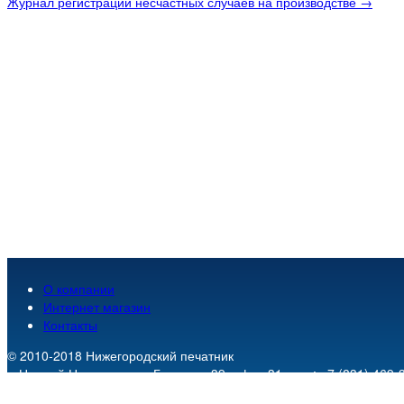
Журнал регистрации несчастных случаев на производстве →
О компании
Интернет магазин
Контакты
© 2010-2018
Нижегородский печатник
г. Нижний Новгород
,
пр. Гагарина 39, офис 31
.
тел.:
+7 (831) 469-